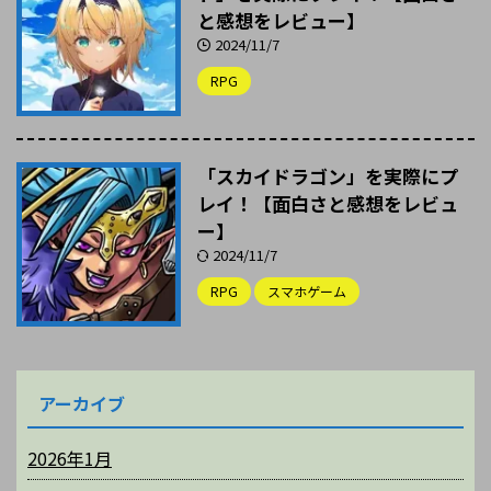
と感想をレビュー】
2024/11/7
RPG
「スカイドラゴン」を実際にプ
レイ！【面白さと感想をレビュ
ー】
2024/11/7
RPG
スマホゲーム
アーカイブ
2026年1月