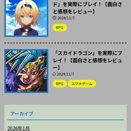
ド」を実際にプレイ！【面白さ
と感想をレビュー】
2024/11/7
RPG
「スカイドラゴン」を実際にプ
レイ！【面白さと感想をレビュ
ー】
2024/11/7
RPG
スマホゲーム
アーカイブ
2026年1月